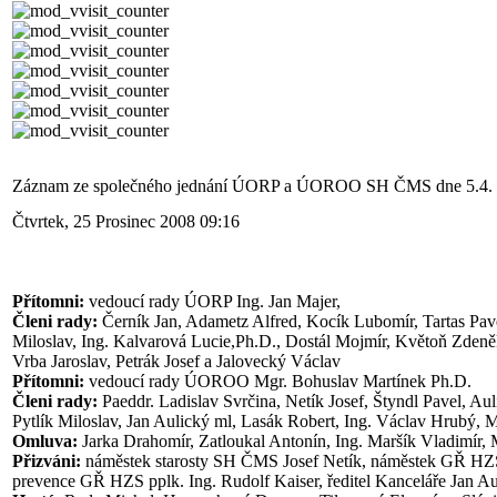
Záznam ze společného jednání ÚORP a ÚOROO SH ČMS dne 5.4. 
Čtvrtek, 25 Prosinec 2008 09:16
Přítomni:
vedoucí rady ÚORP Ing. Jan Majer,
Členi rady:
Černík Jan, Adametz Alfred, Kocík Lubomír, Tartas Pave
Miloslav, Ing. Kalvarová Lucie,Ph.D., Dostál Mojmír, Květoň Zdeněk
Vrba Jaroslav, Petrák Josef a Jalovecký Václav
Přítomni:
vedoucí rady ÚOROO Mgr. Bohuslav Martínek Ph.D.
Členi rady:
Paeddr. Ladislav Svrčina, Netík Josef, Štyndl Pavel, Auli
Pytlík Miloslav, Jan Aulický ml, Lasák Robert, Ing. Václav Hrubý, 
Omluva:
Jarka Drahomír, Zatloukal Antonín, Ing. Maršík Vladimír,
Přizváni:
náměstek starosty SH ČMS Josef Netík, náměstek GŘ HZS 
prevence GŘ HZS pplk. Ing. Rudolf Kaiser, ředitel Kanceláře Jan Au