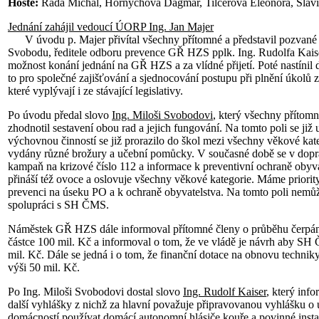
Hosté:
Rada Michal, Hornychová Dagmar, Tilcerová Eleonóra, Sláv
Jednání zahájil vedoucí ÚORP Ing. Jan Majer
V úvodu p. Majer přivítal všechny přítomné a představil pozvané
Svobodu, ředitele odboru prevence GŘ HZS pplk. Ing. Rudolfa Kaise
možnost konání jednání na GŘ HZS a za vlídné přijetí. Poté nastí
to pro společné zajišťování a sjednocování postupu při plnění úkolů 
které vyplývají i ze stávající legislativy.
Po úvodu předal slovo
Ing. Miloši Svobodovi
, který všechny přítom
zhodnotil sestavení obou rad a jejich fungování. Na tomto poli se již 
výchovnou činností se již prorazilo do škol mezi všechny věkové kat
vydány různé brožury a učební pomůcky. V současné době se v dopra
kampaň na krizové číslo 112 a informace k preventivní ochraně obyv
přináší též ovoce a oslovuje všechny věkové kategorie. Máme priorit
prevenci na úseku PO a k ochraně obyvatelstva. Na tomto poli nemů
spolupráci s SH ČMS.
Náměstek GŘ HZS dále informoval přítomné členy o průběhu čerpán
částce 100 mil. Kč a informoval o tom, že ve vládě je návrh aby SH 
mil. Kč. Dále se jedná i o tom, že finanční dotace na obnovu technik
výši 50 mil. Kč.
Po Ing. Miloši Svobodovi dostal slovo
Ing. Rudolf Kaiser
, který inf
další vyhlášky z nichž za hlavní považuje připravovanou vyhlášku o
domácností používat domácí autonomní hlásiče kouře a povinné instal