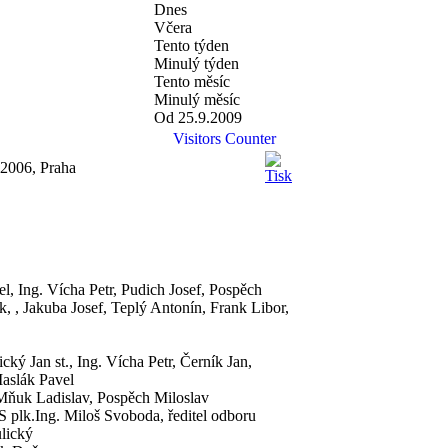
Dnes
Včera
Tento týden
Minulý týden
Tento měsíc
Minulý měsíc
Od 25.9.2009
Visitors Counter
2006, Praha
l, Ing. Vícha Petr, Pudich Josef, Pospěch
, , Jakuba Josef, Teplý Antonín, Frank Libor,
cký Jan st., Ing. Vícha Petr, Černík Jan,
Maslák Pavel
 Mňuk Ladislav, Pospěch Miloslav
plk.Ing. Miloš Svoboda, ředitel odboru
lický