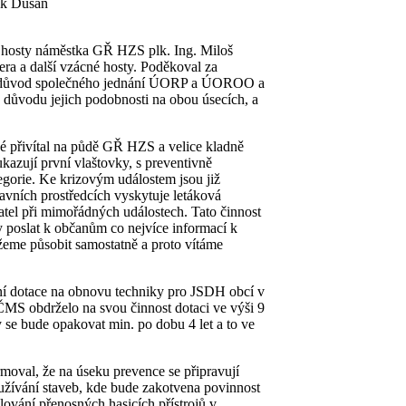
ik Dušan
 hosty náměstka GŘ HZS plk. Ing. Miloš
ra a další vzácné hosty. Poděkoval za
nil důvod společného jednání ÚORP a ÚOROO a
z důvodu jejich podobnosti na obou úsecích, a
né přivítal na půdě GŘ HZS a velice kladně
ukazují první vlaštovky, s preventivně
egorie. Ke krizovým událostem jsou již
vních prostředcích vyskytuje letáková
atel při mimořádných událostech. Tato činnost
y poslat k občanům co nejvíce informací k
žeme působit samostatně a proto vítáme
í dotace na obnovu techniky pro JSDH obcí v
ČMS obdrželo na svou činnost dotaci ve výši 9
y se bude opakovat min. po dobu 4 let a to ve
ormoval, že na úseku prevence se připravují
 užívání staveb, kde bude zakotvena povinnost
ování přenosných hasicích přístrojů v