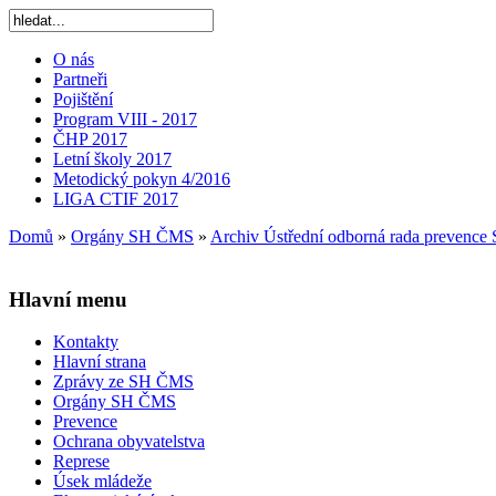
O nás
Partneři
Pojištění
Program VIII - 2017
ČHP 2017
Letní školy 2017
Metodický pokyn 4/2016
LIGA CTIF 2017
Domů
»
Orgány SH ČMS
»
Archiv Ústřední odborná rada prevence 
Hlavní menu
Kontakty
Hlavní strana
Zprávy ze SH ČMS
Orgány SH ČMS
Prevence
Ochrana obyvatelstva
Represe
Úsek mládeže