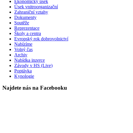
Ekonomický úsek
Úsek vnitroorganizační
Zahraniční vztahy
Dokumenty
Soutěže
Reprezentace
Školy a centra
Evropský rok dobrovolnictví
Nabízíme
Volný čas
Archiv
Nabídka inzerce
Závody v HS (Live)
Poptávka
Kynologie
Najdete nás na Facebooku