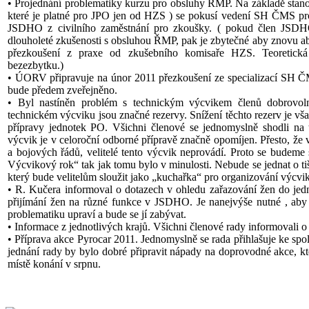
• Projednání problematiky kurzu pro obsluhy ŘMP. Na základě stano
které je platné pro JPO jen od HZS ) se pokusí vedení SH ČMS 
JSDHO z civilního zaměstnání pro zkoušky. ( pokud člen JSDH
dlouholeté zkušenosti s obsluhou ŘMP, pak je zbytečné aby znovu abs
přezkoušení z praxe od zkušebního komisaře HZS. Teoretická
bezezbytku.)
• ÚORV připravuje na únor 2011 přezkoušení ze specializací SH ČMS
bude předem zveřejněno.
• Byl nastíněn problém s technickým výcvikem členů dobrovol
technickém výcviku jsou značné rezervy. Snížení těchto rezerv je vš
přípravy jednotek PO. Všichni členové se jednomyslně shodli na
výcvik je v celoroční odborné přípravě značně opomíjen. Přesto, že
a bojových řádů, velitelé tento výcvik neprovádí. Proto se budeme
Výcvikový rok“ tak jak tomu bylo v minulosti. Nebude se jednat o ti
který bude velitelům sloužit jako „kuchařka“ pro organizování výcvi
• R. Kučera informoval o dotazech v ohledu zařazování žen do je
přijímání žen na různé funkce v JSDHO. Je nanejvýše nutné , aby
problematiku upraví a bude se jí zabývat.
• Informace z jednotlivých krajů. Všichni členové rady informovali o 
• Příprava akce Pyrocar 2011. Jednomyslně se rada přihlašuje ke spo
jednání rady by bylo dobré připravit nápady na doprovodné akce, k
místě konání v srpnu.