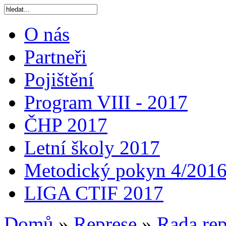
O nás
Partneři
Pojištění
Program VIII - 2017
ČHP 2017
Letní školy 2017
Metodický pokyn 4/201
LIGA CTIF 2017
Domů
»
Represe
»
Rada rep