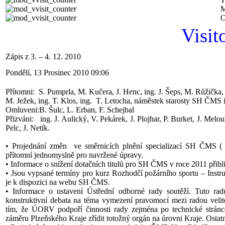
M
O
Visit
Zápis z 3. – 4. 12. 2010
Pondělí, 13 Prosinec 2010 09:06
Přítomni: S. Pumprla, M. Kučera, J. Henc, ing. J. Šeps, M. Růžička,
M. Ježek, ing. T. Klos, ing. T. Letocha, náměstek starosty SH ČMS i
Omluveni:B. Šulc, L. Erban, F. Schejbal
Přizváni: ing. J. Aulický, V. Pekárek, J. Plojhar, P. Burket, J. Melou
Pelc, J. Netík.
• Projednání změn ve směrnicích plnění specializací SH ČMS ( 
přítomní jednomyslně pro navržené úpravy.
• Informace o snížení dotačních titulů pro SH ČMS v roce 2011 přib
• Jsou vypsané termíny pro kurz Rozhodčí požárního sportu – Instr
je k dispozici na webu SH ČMS.
• Informace o ustavení Ústřední odborné rady soutěží. Tuto ra
konstruktivní debata na téma vymezení pravomocí mezi radou velit
tím, že ÚORV podpoří činnosti rady zejména po technické stránc
záměru Plzeňského Kraje zřídit totožný orgán na úrovni Kraje. Ostatn