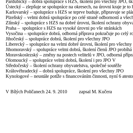
Pardubický – dobrá spolupráce s HZS, školení pro všechny JPO, ško
Ústecký – zlepšuje se spolupráce na okresech, na úrovni kraje je to 
Karlovarský – spolupráce s HZS se teprve buduje, připravuje se plán
Plzeňský – velmi dobrá spolupráce po celé straně odborností a všech
Zlínský – spolupráce s HZS na dobré úrovni, školení ochrany obyvate
Praha – spolupráce s HZS na vysoké úrovni po vše stránkách
Vysočina – spolupráce dobrá, odborná příprava pokračuje po celý r
Jihočeský – spolupráce dobrá, školení pro všechny JPO
Liberecký – spolupráce na velmi dobré úrovni, školení pro všechn
Jihomoravský – spolupráce velmi dobrá, školení členů JPO probíhá
Moravskoslezský – změny na postech velitelů v JPO, odborná přípr
Olomoucký – spolupráce velmi dobrá, školení i pro JPO V
Středočeský – školení ochrany obyvatelstva, společné soutěže
Královéhradecký – dobrá spolupráce, školení pro všechny JPO
Kynologové – neustále potíže s financováním činnosti, nyní 6 ates
V Bílých Poličanech 24. 9. 2010 zapsal M. Kučera