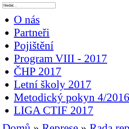
O nás
Partneři
Pojištění
Program VIII - 2017
ČHP 2017
Letní školy 2017
Metodický pokyn 4/201
LIGA CTIF 2017
Domů
»
Represe
»
Rada rep