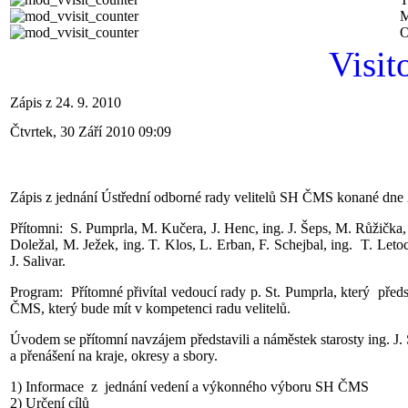
M
O
Visit
Zápis z 24. 9. 2010
Čtvrtek, 30 Září 2010 09:09
Zápis z jednání Ústřední odborné rady velitelů SH ČMS konané dne 2
Přítomni: S. Pumprla, M. Kučera, J. Henc, ing. J. Šeps, M. Růžička,
Doležal, M. Ježek, ing. T. Klos, L. Erban, F. Schejbal, ing. T. Leto
J. Salivar.
Program: Přítomné přivítal vedoucí rady p. St. Pumprla, který předs
ČMS, který bude mít v kompetenci radu velitelů.
Úvodem se přítomní navzájem představili a náměstek starosty ing. J. 
a přenášení na kraje, okresy a sbory.
1) Informace z jednání vedení a výkonného výboru SH ČMS
2) Určení cílů