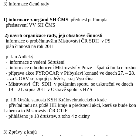
3) Informace členů rady
1) informace z orgánů SH ČMS
přednesl p. Pumpla
představení VV SH ČMS
2) návrh organizace rady, její obsahové činnosti
informace o proběhnuvším Mistrovství ČR SDH v PS
plán činnosti na rok 2011
p. Jan Aulický
- informace z vedení Sdružení
- informace o hodnocení Mistrovství v Praze – špatná funkce rozho
- příprava akce PYROCAR v Přibyslavi konané ve dnech 27. – 28. 
- za ÚORV se zapojí p. Ježek, kraj Vysočina
- Mistrovství ČR SDH v požárním sportu se uskuteční ve dnech
19 – 21. srpna 2011 v Ostravě spolu s HZS
p. Jiří Orsák, starosta KSH Královehradeckého kraje
- přivítal radu na půdě HK kraje a představil akci, která se bude k
Labem a to Mistrovství ČR CTIF
- přihlášeno je 18 družstev, z toho 4 z ciziny
3) Zprávy z krajů